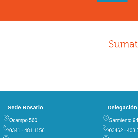
Sumat
Sede Rosario
Delegación 
Ocampo 560
Sarmiento 9
0341 - 481 1156
03462 - 403 