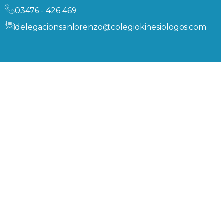
03476 - 426 469
delegacionsanlorenzo@colegiokinesiologos.com