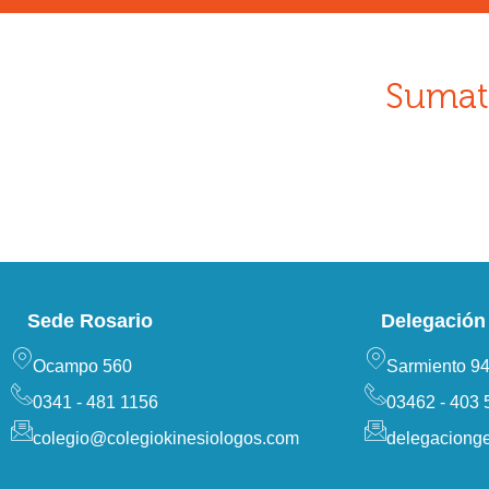
Sumat
Sede Rosario
Delegación 
Ocampo 560
Sarmiento 9
0341 - 481 1156
03462 - 403 
colegio@colegiokinesiologos.com
delegaciong