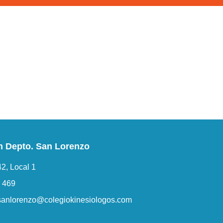
n Depto. San Lorenzo
2, Local 1
6 469
sanlorenzo@colegiokinesiologos.com