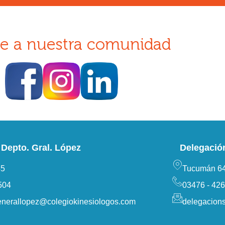
e a nuestra comunidad
Depto. Gral. López
Delegació
45
Tucumán 64
504
03476 - 42
enerallopez@colegiokinesiologos.com
delegacion