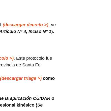
21
(descargar decreto >)
,
se
Artículo N° 4, Inciso N° 1
).
colo >)
. Este protocolo fue
Provincia de Santa Fe.
(descargar triage >)
como
de la aplicación CUIDAR o
fesional kinésico (
Se