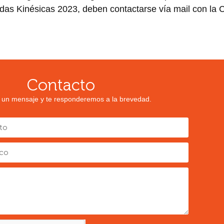
adas Kinésicas 2023, deben contactarse vía mail con la 
.
Contacto
 un mensaje y te responderemos a la brevedad.