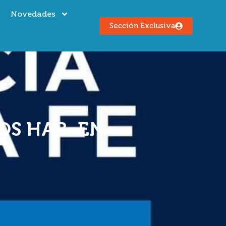
s
Novedades
Sección Exclusiva
OS HAB. EN