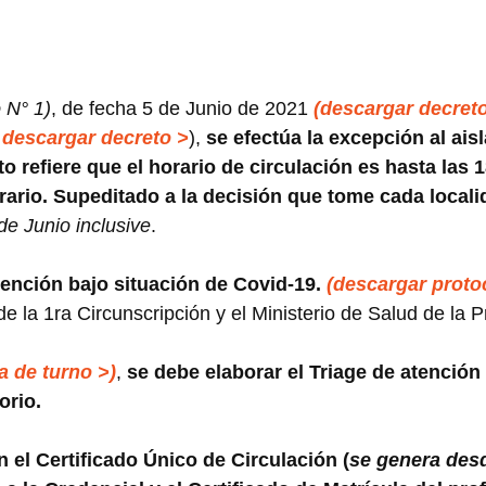
o N° 1)
, de fecha 5 de Junio de 2021
(descargar decreto
descargar decreto >
),
se efectúa la excepción al ais
eto refiere que el horario de circulación es hasta las
rario. Supeditado a la decisión que tome cada locali
de Junio inclusive
.
tención bajo situación de Covid-19.
(descargar proto
e la 1ra Circunscripción y el Ministerio de Salud de la 
a de turno >)
,
se debe elaborar el Triage de atención
orio.
n el Certificado Único de Circulación (
se genera des