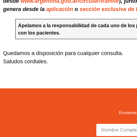
desde
www.argentina.gob.ar/circular/tramite
), junt
genera desde la
aplicación
o
sección exclusiva de 
Apelamos a la responsabilidad de cada uno de los p
con los pacientes.
Quedamos a disposición para cualquier consulta.
Saludos cordiales.
Envianos