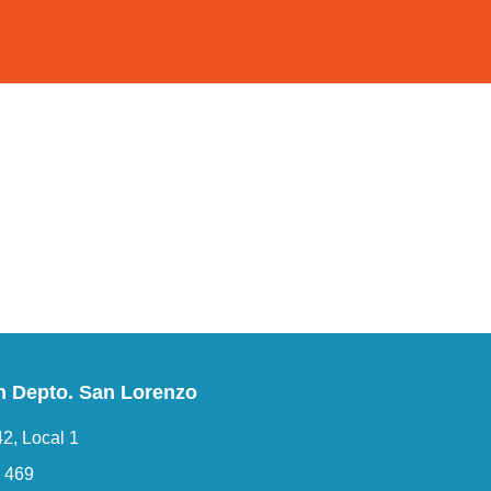
n Depto. San Lorenzo
2, Local 1
6 469