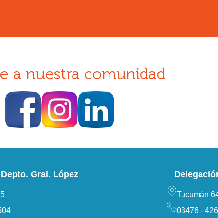
e a nuestra comunidad
Depto. Gral. López
Delegació
45
Tucumán 64
504
03476 - 42