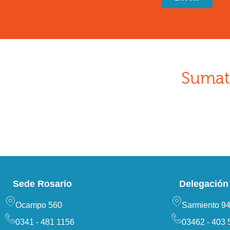
Sumat
Sede Rosario
Delegación 
Ocampo 560
Sarmiento 9
0341 - 481 1156
03462 - 403 