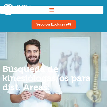
Sección Exclusiva
Búsqueda de
kinesiólogas/os para
dist. Áreas: